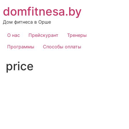
Перейти
domfitnesa.by
к
содержимому
Дом фитнеса в Орше
О нас
Прейскурант
Тренеры
Программы
Способы оплаты
price