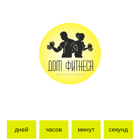
дней
часов
минут
секунд